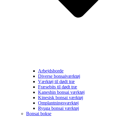
Arbejdsborde
Diverse bonsaiværktøj
Værktøj til dødt træ
Fræsebits til dødt træ
Kaneshin bonsai værktøj
Kinesisk bonsai værktøj
Omplantningsværktøj
Ryuga bonsai værktøj
Bonsai bokse