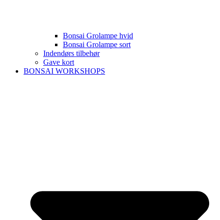
Bonsai Grolampe hvid
Bonsai Grolampe sort
Indendørs tilbehør
Gave kort
BONSAI WORKSHOPS