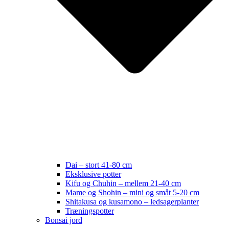
Dai – stort 41-80 cm
Eksklusive potter
Kifu og Chuhin – mellem 21-40 cm
Mame og Shohin – mini og småt 5-20 cm
Shitakusa og kusamono – ledsagerplanter
Træningspotter
Bonsai jord