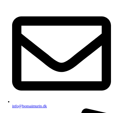
Videre
til
indhold
info@bonsaimurin.dk