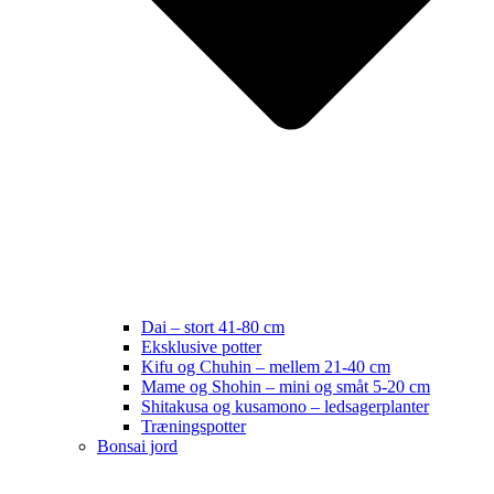
Dai – stort 41-80 cm
Eksklusive potter
Kifu og Chuhin – mellem 21-40 cm
Mame og Shohin – mini og småt 5-20 cm
Shitakusa og kusamono – ledsagerplanter
Træningspotter
Bonsai jord