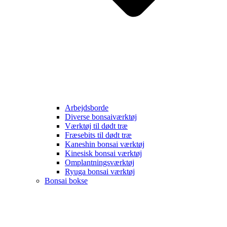
Arbejdsborde
Diverse bonsaiværktøj
Værktøj til dødt træ
Fræsebits til dødt træ
Kaneshin bonsai værktøj
Kinesisk bonsai værktøj
Omplantningsværktøj
Ryuga bonsai værktøj
Bonsai bokse