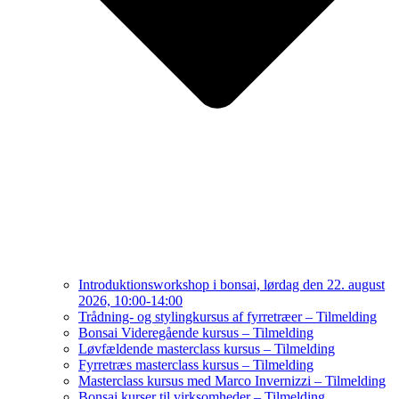
Introduktionsworkshop i bonsai, lørdag den 22. august
2026, 10:00-14:00
Trådning- og stylingkursus af fyrretræer – Tilmelding
Bonsai Videregående kursus – Tilmelding
Løvfældende masterclass kursus – Tilmelding
Fyrretræs masterclass kursus – Tilmelding
Masterclass kursus med Marco Invernizzi – Tilmelding
Bonsai kurser til virksomheder – Tilmelding