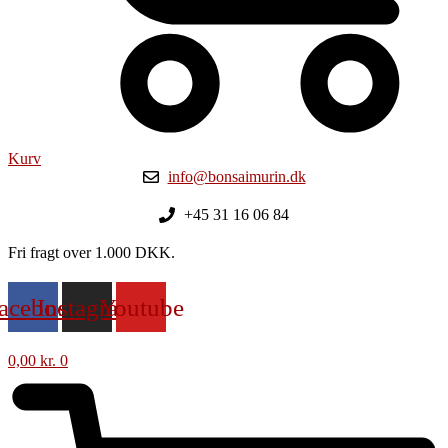
Kurv
info@bonsaimurin.dk
+45 31 16 06 84
Fri fragt over 1.000 DKK.
acebook
Instagram
Youtube
0,00
kr.
0