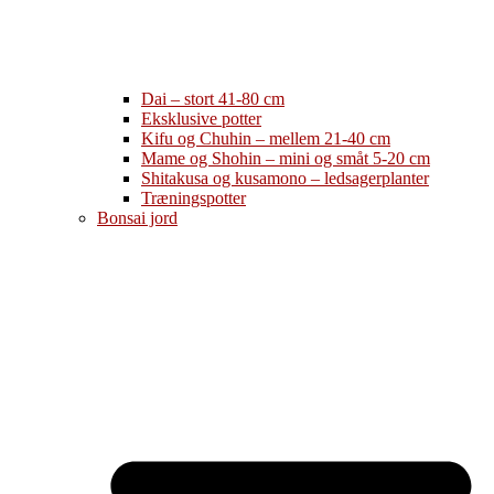
Dai – stort 41-80 cm
Eksklusive potter
Kifu og Chuhin – mellem 21-40 cm
Mame og Shohin – mini og småt 5-20 cm
Shitakusa og kusamono – ledsagerplanter
Træningspotter
Bonsai jord