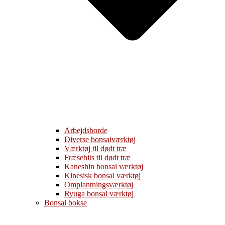
Arbejdsborde
Diverse bonsaiværktøj
Værktøj til dødt træ
Fræsebits til dødt træ
Kaneshin bonsai værktøj
Kinesisk bonsai værktøj
Omplantningsværktøj
Ryuga bonsai værktøj
Bonsai bokse