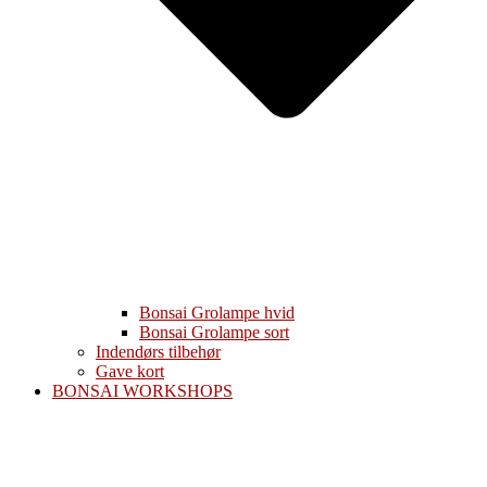
Bonsai Grolampe hvid
Bonsai Grolampe sort
Indendørs tilbehør
Gave kort
BONSAI WORKSHOPS