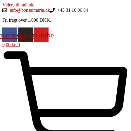
Videre til indhold
info@bonsaimurin.dk
+45 31 16 06 84
Fri fragt over 1.000 DKK.
acebook
Instagram
Youtube
0,00
kr.
0