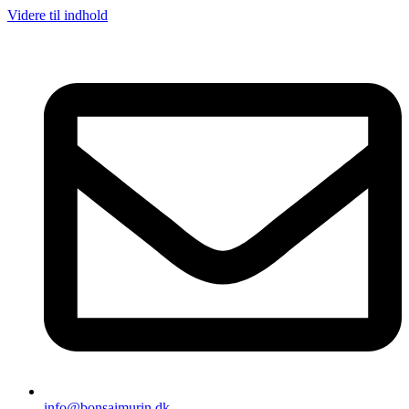
Videre til indhold
info@bonsaimurin.dk