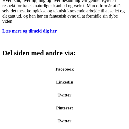
Hvert snit, hver bøjning og hver beslutning var gennemsyret af
respekt for træets naturlige skønhed og vækst. Marco formår at få
selv det mest komplekse og teknisk krævende arbejde til at se let og
elegant ud, og han har en fantastisk evne til at formidle sin dybe
viden.
Læs mere og tilmeld dig her
Del siden med andre via:
Facebook
LinkedIn
Twitter
Pinterest
Twitter