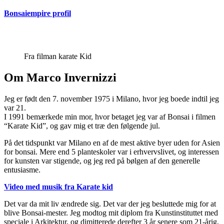
Bonsaiempire profil
Fra filman karate Kid
Om Marco Invernizzi
Jeg er født den 7. november 1975 i Milano, hvor jeg boede indtil jeg
var 21.
I 1991 bemærkede min mor, hvor betaget jeg var af Bonsai i filmen
“Karate Kid”, og gav mig et træ den følgende jul.
På det tidspunkt var Milano en af de mest aktive byer uden for Asien
for bonsai. Mere end 5 planteskoler var i erhvervslivet, og interessen
for kunsten var stigende, og jeg red på bølgen af den generelle
entusiasme.
Video med musik fra Karate kid
Det var da mit liv ændrede sig. Det var der jeg besluttede mig for at
blive Bonsai-mester. Jeg modtog mit diplom fra Kunstinstituttet med
speciale i Arkitektur, og dimitterede derefter 3 år senere som 21-årig,