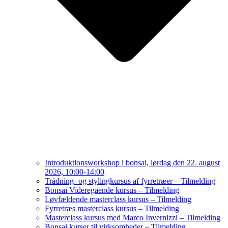
Introduktionsworkshop i bonsai, lørdag den 22. august
2026, 10:00-14:00
Trådning- og stylingkursus af fyrretræer – Tilmelding
Bonsai Videregående kursus – Tilmelding
Løvfældende masterclass kursus – Tilmelding
Fyrretræs masterclass kursus – Tilmelding
Masterclass kursus med Marco Invernizzi – Tilmelding
Bonsai kurser til virksomheder – Tilmelding