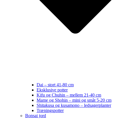
Dai – stort 41-80 cm
Eksklusive potter
Kifu og Chuhin – mellem 21-40 cm
Mame og Shohin – mini og småt 5-20 cm
Shitakusa og kusamono – ledsagerplanter
Træningspotter
Bonsai jord