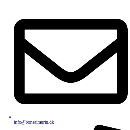
Videre
til
indhold
info@bonsaimurin.dk