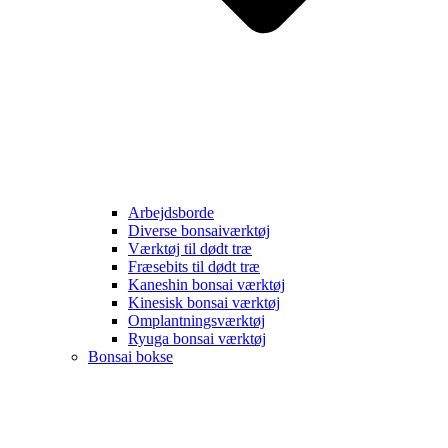
Arbejdsborde
Diverse bonsaiværktøj
Værktøj til dødt træ
Fræsebits til dødt træ
Kaneshin bonsai værktøj
Kinesisk bonsai værktøj
Omplantningsværktøj
Ryuga bonsai værktøj
Bonsai bokse