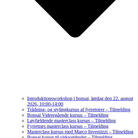
Introduktionsworkshop i bonsai, lørdag den 22. august
2026, 10:00-14:00
Trådning- og stylingkursus af fyrretræer – Tilmelding
Bonsai Videregående kursus – Tilmelding
Løvfældende masterclass kursus – Tilmelding
Fyrretræs masterclass kursus – Tilmelding
Masterclass kursus med Marco Invernizzi – Tilmelding
Bonsai kurser til virksomheder – Tilmelding