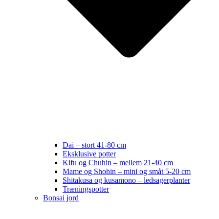
Dai – stort 41-80 cm
Eksklusive potter
Kifu og Chuhin – mellem 21-40 cm
Mame og Shohin – mini og småt 5-20 cm
Shitakusa og kusamono – ledsagerplanter
Træningspotter
Bonsai jord