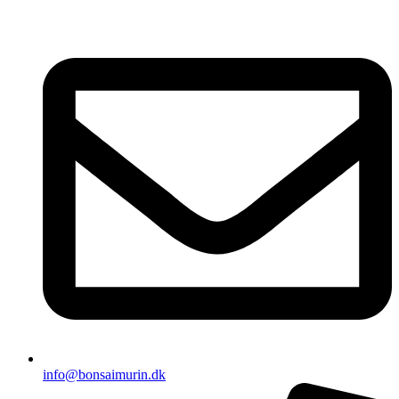
Videre
til
indhold
info@bonsaimurin.dk