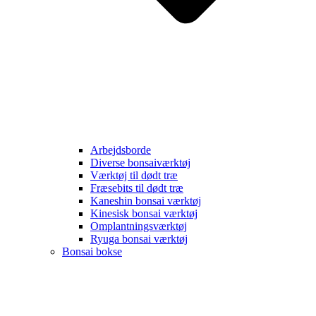
Arbejdsborde
Diverse bonsaiværktøj
Værktøj til dødt træ
Fræsebits til dødt træ
Kaneshin bonsai værktøj
Kinesisk bonsai værktøj
Omplantningsværktøj
Ryuga bonsai værktøj
Bonsai bokse