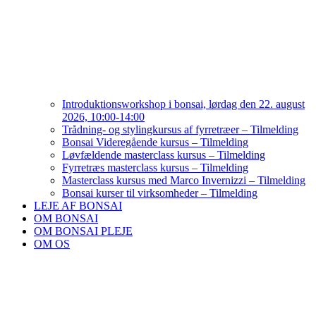
Introduktionsworkshop i bonsai, lørdag den 22. august
2026, 10:00-14:00
Trådning- og stylingkursus af fyrretræer – Tilmelding
Bonsai Videregående kursus – Tilmelding
Løvfældende masterclass kursus – Tilmelding
Fyrretræs masterclass kursus – Tilmelding
Masterclass kursus med Marco Invernizzi – Tilmelding
Bonsai kurser til virksomheder – Tilmelding
LEJE AF BONSAI
OM BONSAI
OM BONSAI PLEJE
OM OS