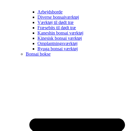
Arbejdsborde
Diverse bonsaiværktøj
Værktøj til dødt træ
Fræsebits til dødt træ
Kaneshin bonsai værktøj
Kinesisk bonsai værktøj
Omplantningsværktøj
Ryuga bonsai værktøj
Bonsai bokse