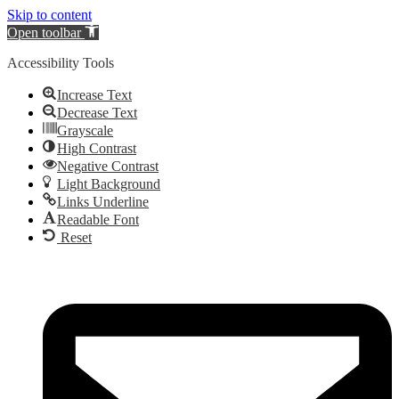
Skip to content
Open toolbar
Accessibility Tools
Increase Text
Decrease Text
Grayscale
High Contrast
Negative Contrast
Light Background
Links Underline
Readable Font
Reset
Videre
til
indhold