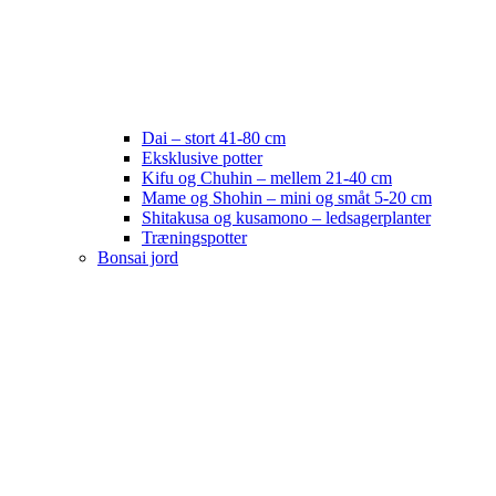
Dai – stort 41-80 cm
Eksklusive potter
Kifu og Chuhin – mellem 21-40 cm
Mame og Shohin – mini og småt 5-20 cm
Shitakusa og kusamono – ledsagerplanter
Træningspotter
Bonsai jord