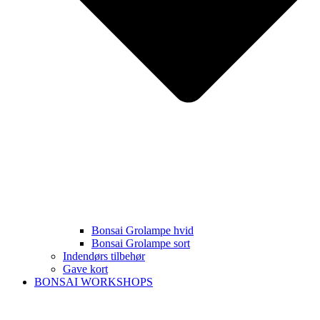
Bonsai Grolampe hvid
Bonsai Grolampe sort
Indendørs tilbehør
Gave kort
BONSAI WORKSHOPS