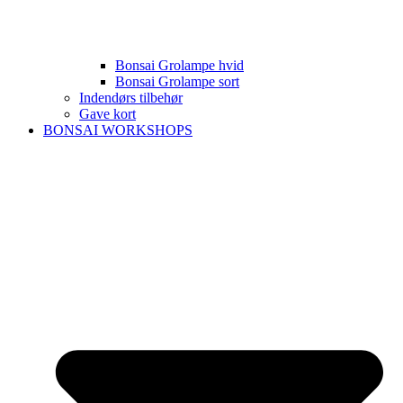
Bonsai Grolampe hvid
Bonsai Grolampe sort
Indendørs tilbehør
Gave kort
BONSAI WORKSHOPS