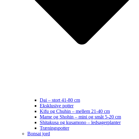
Dai – stort 41-80 cm
Eksklusive potter
Kifu og Chuhin – mellem 21-40 cm
Mame og Shohin – mini og småt 5-20 cm
Shitakusa og kusamono – ledsagerplanter
Træningspotter
Bonsai jord