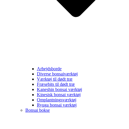
Arbejdsborde
Diverse bonsaiværktøj
Værktøj til dødt træ
Fræsebits til dødt træ
Kaneshin bonsai værktøj
Kinesisk bonsai værktøj
Omplantningsværktøj
Ryuga bonsai værktøj
Bonsai bokse