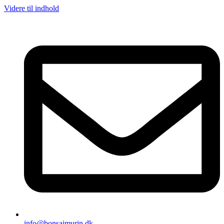
Videre til indhold
info@bonsaimurin.dk