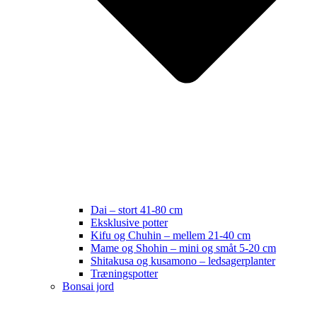
Dai – stort 41-80 cm
Eksklusive potter
Kifu og Chuhin – mellem 21-40 cm
Mame og Shohin – mini og småt 5-20 cm
Shitakusa og kusamono – ledsagerplanter
Træningspotter
Bonsai jord