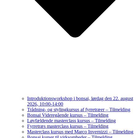
Introduktionsworkshop i bonsai, lørdag den 22. august
2026, 10:00-14:00
Trådning- og stylingkursus af fyrretræer – Tilmelding
Bonsai Videregående kursus – Tilmelding
Løvfældende masterclass kursus – Tilmelding
Fyrretræs masterclass kursus – Tilmelding
Masterclass kursus med Marco Invernizzi – Tilmelding
Bonsai kurser til virksomheder – Tilmelding