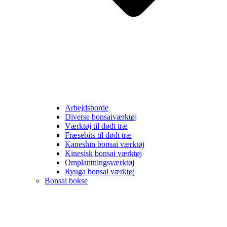
Arbejdsborde
Diverse bonsaiværktøj
Værktøj til dødt træ
Fræsebits til dødt træ
Kaneshin bonsai værktøj
Kinesisk bonsai værktøj
Omplantningsværktøj
Ryuga bonsai værktøj
Bonsai bokse