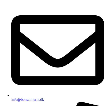
Videre
til
indhold
info@bonsaimurin.dk