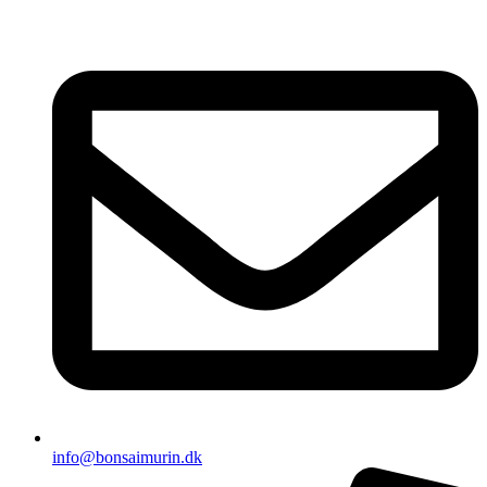
Videre
til
indhold
info@bonsaimurin.dk