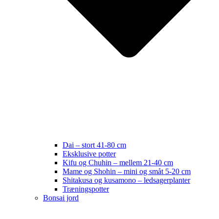
Dai – stort 41-80 cm
Eksklusive potter
Kifu og Chuhin – mellem 21-40 cm
Mame og Shohin – mini og småt 5-20 cm
Shitakusa og kusamono – ledsagerplanter
Træningspotter
Bonsai jord