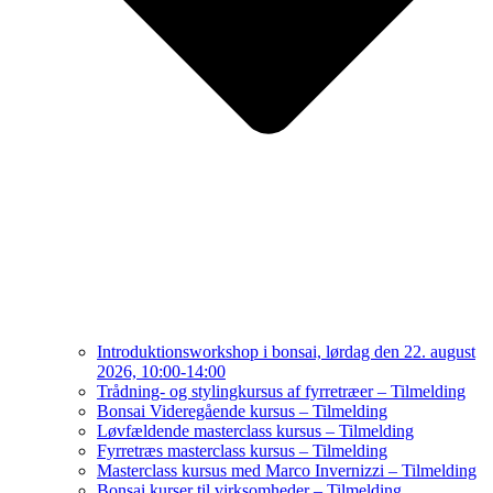
Introduktionsworkshop i bonsai, lørdag den 22. august
2026, 10:00-14:00
Trådning- og stylingkursus af fyrretræer – Tilmelding
Bonsai Videregående kursus – Tilmelding
Løvfældende masterclass kursus – Tilmelding
Fyrretræs masterclass kursus – Tilmelding
Masterclass kursus med Marco Invernizzi – Tilmelding
Bonsai kurser til virksomheder – Tilmelding