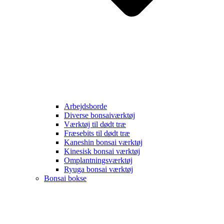
Arbejdsborde
Diverse bonsaiværktøj
Værktøj til dødt træ
Fræsebits til dødt træ
Kaneshin bonsai værktøj
Kinesisk bonsai værktøj
Omplantningsværktøj
Ryuga bonsai værktøj
Bonsai bokse