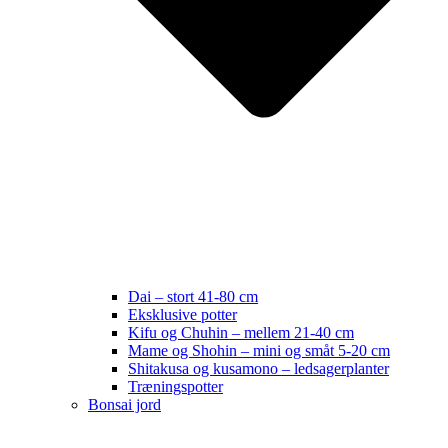
Dai – stort 41-80 cm
Eksklusive potter
Kifu og Chuhin – mellem 21-40 cm
Mame og Shohin – mini og småt 5-20 cm
Shitakusa og kusamono – ledsagerplanter
Træningspotter
Bonsai jord