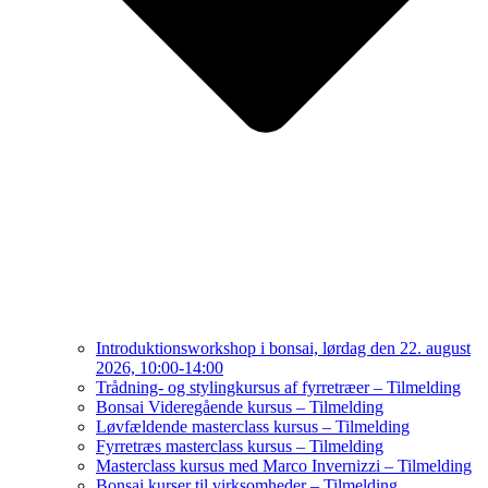
Introduktionsworkshop i bonsai, lørdag den 22. august
2026, 10:00-14:00
Trådning- og stylingkursus af fyrretræer – Tilmelding
Bonsai Videregående kursus – Tilmelding
Løvfældende masterclass kursus – Tilmelding
Fyrretræs masterclass kursus – Tilmelding
Masterclass kursus med Marco Invernizzi – Tilmelding
Bonsai kurser til virksomheder – Tilmelding