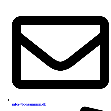
Videre
til
indhold
info@bonsaimurin.dk