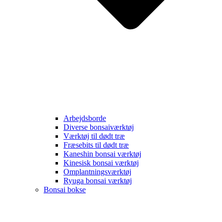
Arbejdsborde
Diverse bonsaiværktøj
Værktøj til dødt træ
Fræsebits til dødt træ
Kaneshin bonsai værktøj
Kinesisk bonsai værktøj
Omplantningsværktøj
Ryuga bonsai værktøj
Bonsai bokse