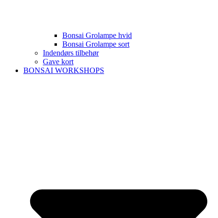
Bonsai Grolampe hvid
Bonsai Grolampe sort
Indendørs tilbehør
Gave kort
BONSAI WORKSHOPS