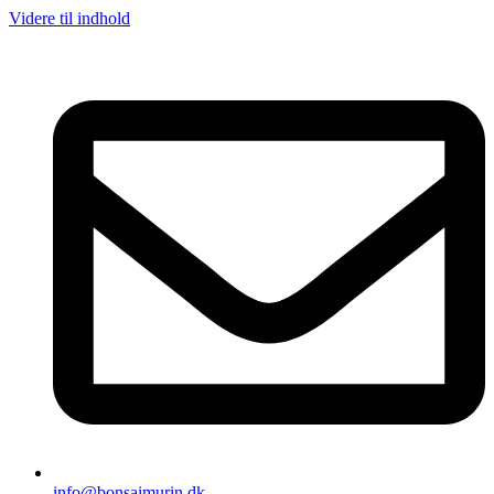
Videre til indhold
info@bonsaimurin.dk