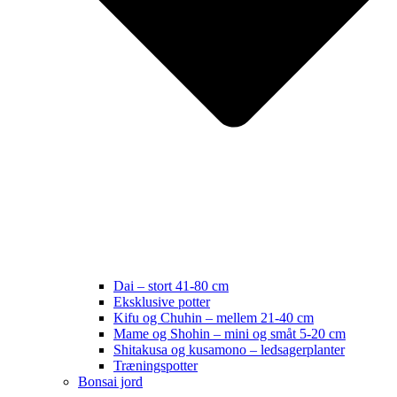
Dai – stort 41-80 cm
Eksklusive potter
Kifu og Chuhin – mellem 21-40 cm
Mame og Shohin – mini og småt 5-20 cm
Shitakusa og kusamono – ledsagerplanter
Træningspotter
Bonsai jord