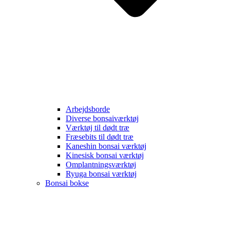
Arbejdsborde
Diverse bonsaiværktøj
Værktøj til dødt træ
Fræsebits til dødt træ
Kaneshin bonsai værktøj
Kinesisk bonsai værktøj
Omplantningsværktøj
Ryuga bonsai værktøj
Bonsai bokse