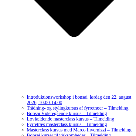
Introduktionsworkshop i bonsai, lørdag den 22. august
2026, 10:00-14:00
Trådning- og stylingkursus af fyrretræer – Tilmelding
Bonsai Videregående kursus – Tilmelding
Løvfældende masterclass kursus – Tilmelding
Fyrretræs masterclass kursus – Tilmelding
Masterclass kursus med Marco Invernizzi – Tilmelding
Bonsai kurser til virksomheder – Tilmelding