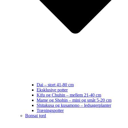
Dai – stort 41-80 cm
Eksklusive potter
Kifu og Chuhin – mellem 21-40 cm
Mame og Shohin – mini og småt 5-20 cm
Shitakusa og kusamono – ledsagerplanter
Træningspotter
Bonsai jord