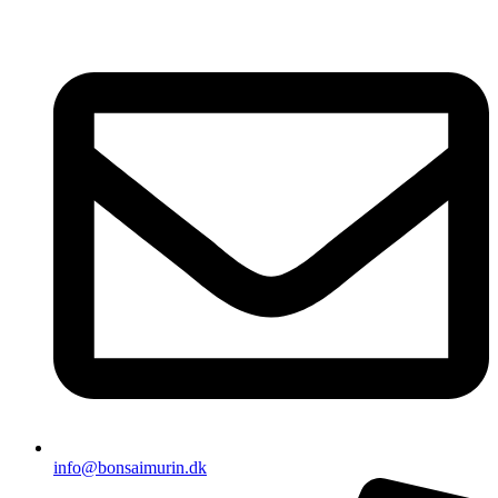
Videre
til
indhold
info@bonsaimurin.dk