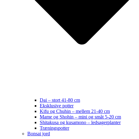
Dai – stort 41-80 cm
Eksklusive potter
Kifu og Chuhin – mellem 21-40 cm
Mame og Shohin – mini og småt 5-20 cm
Shitakusa og kusamono – ledsagerplanter
Træningspotter
Bonsai jord