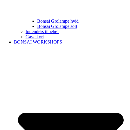
Bonsai Grolampe hvid
Bonsai Grolampe sort
Indendørs tilbehør
Gave kort
BONSAI WORKSHOPS