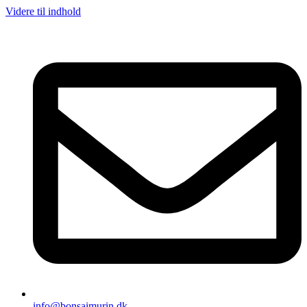
Videre til indhold
info@bonsaimurin.dk