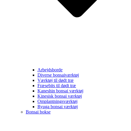
Arbejdsborde
Diverse bonsaiværktøj
Værktøj til dødt træ
Fræsebits til dødt træ
Kaneshin bonsai værktøj
Kinesisk bonsai værktøj
Omplantningsværktøj
Ryuga bonsai værktøj
Bonsai bokse