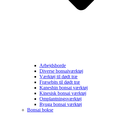
Arbejdsborde
Diverse bonsaiværktøj
Værktøj til dødt træ
Fræsebits til dødt træ
Kaneshin bonsai værktøj
Kinesisk bonsai værktøj
Omplantningsværktøj
Ryuga bonsai værktøj
Bonsai bokse