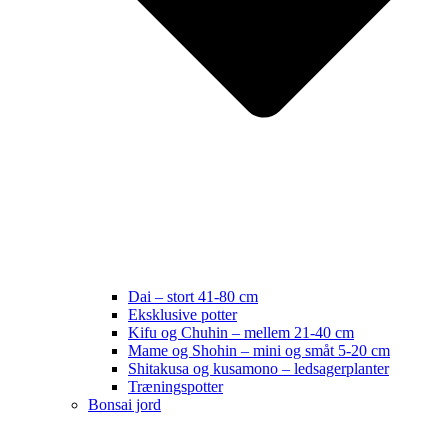
Dai – stort 41-80 cm
Eksklusive potter
Kifu og Chuhin – mellem 21-40 cm
Mame og Shohin – mini og småt 5-20 cm
Shitakusa og kusamono – ledsagerplanter
Træningspotter
Bonsai jord