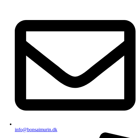
Videre
til
indhold
info@bonsaimurin.dk