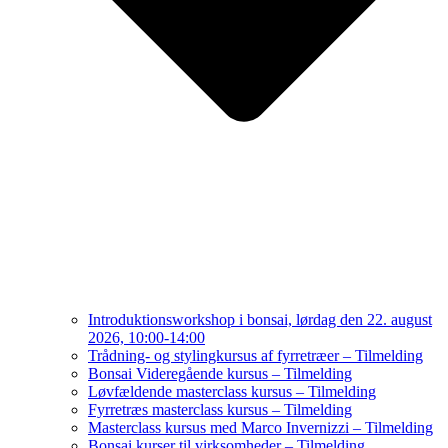
Introduktionsworkshop i bonsai, lørdag den 22. august
2026, 10:00-14:00
Trådning- og stylingkursus af fyrretræer – Tilmelding
Bonsai Videregående kursus – Tilmelding
Løvfældende masterclass kursus – Tilmelding
Fyrretræs masterclass kursus – Tilmelding
Masterclass kursus med Marco Invernizzi – Tilmelding
Bonsai kurser til virksomheder – Tilmelding