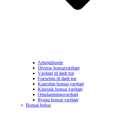
Arbejdsborde
Diverse bonsaiværktøj
Værktøj til dødt træ
Fræsebits til dødt træ
Kaneshin bonsai værktøj
Kinesisk bonsai værktøj
Omplantningsværktøj
Ryuga bonsai værktøj
Bonsai bokse