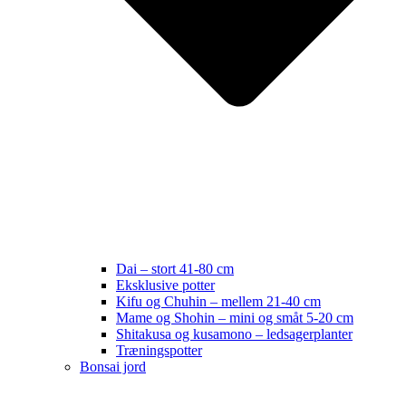
Dai – stort 41-80 cm
Eksklusive potter
Kifu og Chuhin – mellem 21-40 cm
Mame og Shohin – mini og småt 5-20 cm
Shitakusa og kusamono – ledsagerplanter
Træningspotter
Bonsai jord