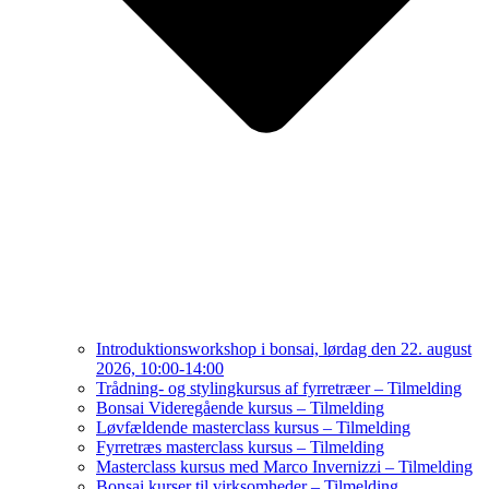
Introduktionsworkshop i bonsai, lørdag den 22. august
2026, 10:00-14:00
Trådning- og stylingkursus af fyrretræer – Tilmelding
Bonsai Videregående kursus – Tilmelding
Løvfældende masterclass kursus – Tilmelding
Fyrretræs masterclass kursus – Tilmelding
Masterclass kursus med Marco Invernizzi – Tilmelding
Bonsai kurser til virksomheder – Tilmelding