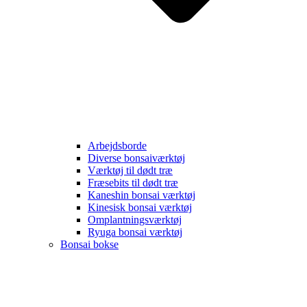
Arbejdsborde
Diverse bonsaiværktøj
Værktøj til dødt træ
Fræsebits til dødt træ
Kaneshin bonsai værktøj
Kinesisk bonsai værktøj
Omplantningsværktøj
Ryuga bonsai værktøj
Bonsai bokse