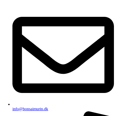
Videre
til
indhold
info@bonsaimurin.dk