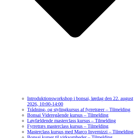
Introduktionsworkshop i bonsai, lørdag den 22. august
2026, 10:00-14:00
Trådning- og stylingkursus af fyrretræer – Tilmelding
Bonsai Videregående kursus – Tilmelding
Løvfældende masterclass kursus – Tilmelding
Fyrretræs masterclass kursus – Tilmelding
Masterclass kursus med Marco Invernizzi – Tilmelding
Bonsai kurser til virksomheder – Tilmelding