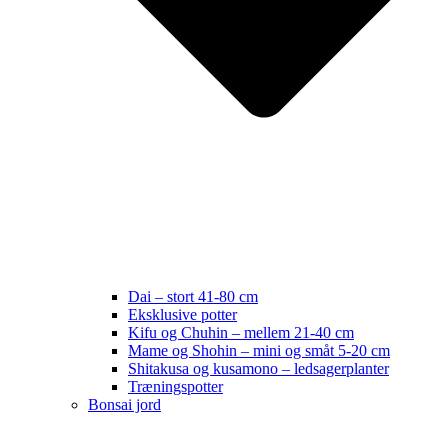
Dai – stort 41-80 cm
Eksklusive potter
Kifu og Chuhin – mellem 21-40 cm
Mame og Shohin – mini og småt 5-20 cm
Shitakusa og kusamono – ledsagerplanter
Træningspotter
Bonsai jord