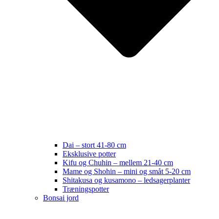
Dai – stort 41-80 cm
Eksklusive potter
Kifu og Chuhin – mellem 21-40 cm
Mame og Shohin – mini og småt 5-20 cm
Shitakusa og kusamono – ledsagerplanter
Træningspotter
Bonsai jord