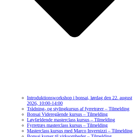
Introduktionsworkshop i bonsai, lørdag den 22. august
2026, 10:00-14:00
Trådning- og stylingkursus af fyrretræer – Tilmelding
Bonsai Videregående kursus – Tilmelding
Løvfældende masterclass kursus – Tilmelding
Fyrretræs masterclass kursus – Tilmelding
Masterclass kursus med Marco Invernizzi – Tilmelding
Bonsai kurser til virksomheder – Tilmelding