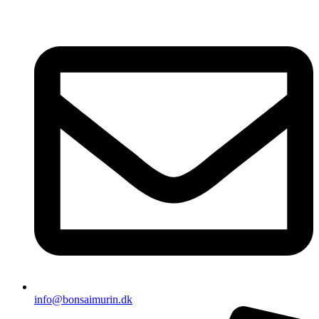
Videre
til
indhold
info@bonsaimurin.dk