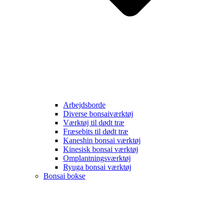
Arbejdsborde
Diverse bonsaiværktøj
Værktøj til dødt træ
Fræsebits til dødt træ
Kaneshin bonsai værktøj
Kinesisk bonsai værktøj
Omplantningsværktøj
Ryuga bonsai værktøj
Bonsai bokse