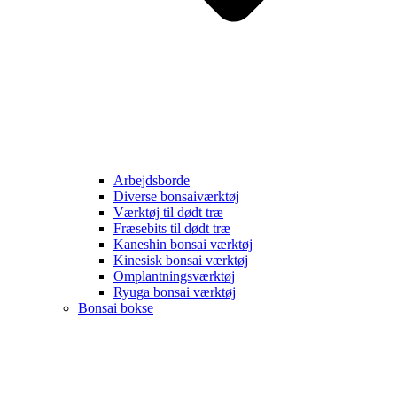
Arbejdsborde
Diverse bonsaiværktøj
Værktøj til dødt træ
Fræsebits til dødt træ
Kaneshin bonsai værktøj
Kinesisk bonsai værktøj
Omplantningsværktøj
Ryuga bonsai værktøj
Bonsai bokse