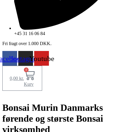
+45 31 16 06 84
Fri fragt over 1.000 DKK.
acebook
Instagram
Youtube
0
0,00
kr.
Kurv
Bonsai Murin Danmarks
førende og største Bonsai
virksomhed