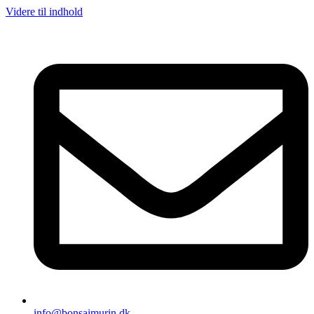
Videre til indhold
info@bonsaimurin.dk