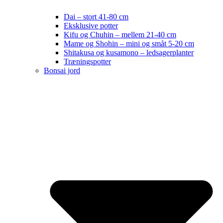
Dai – stort 41-80 cm
Eksklusive potter
Kifu og Chuhin – mellem 21-40 cm
Mame og Shohin – mini og småt 5-20 cm
Shitakusa og kusamono – ledsagerplanter
Træningspotter
Bonsai jord