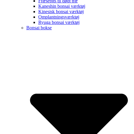
Fræsebits til dødt træ
Kaneshin bonsai værktøj
Kinesisk bonsai værktøj
Omplantningsværktøj
Ryuga bonsai værktøj
Bonsai bokse