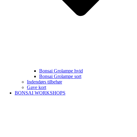
Bonsai Grolampe hvid
Bonsai Grolampe sort
Indendørs tilbehør
Gave kort
BONSAI WORKSHOPS