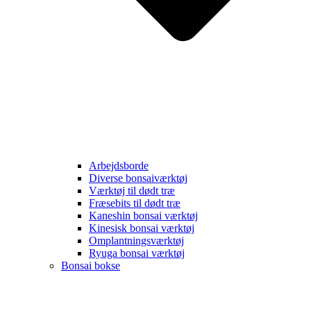
Arbejdsborde
Diverse bonsaiværktøj
Værktøj til dødt træ
Fræsebits til dødt træ
Kaneshin bonsai værktøj
Kinesisk bonsai værktøj
Omplantningsværktøj
Ryuga bonsai værktøj
Bonsai bokse