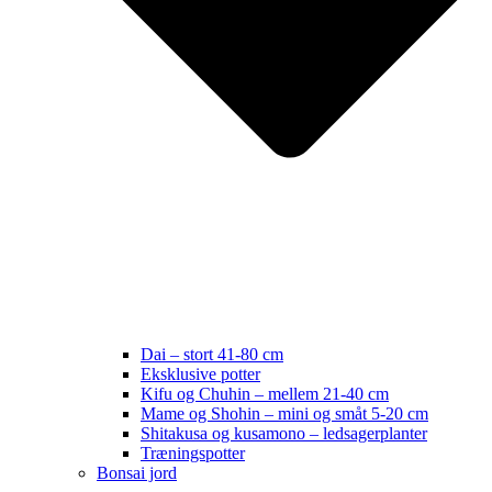
Dai – stort 41-80 cm
Eksklusive potter
Kifu og Chuhin – mellem 21-40 cm
Mame og Shohin – mini og småt 5-20 cm
Shitakusa og kusamono – ledsagerplanter
Træningspotter
Bonsai jord