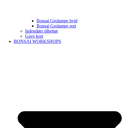
Bonsai Grolampe hvid
Bonsai Grolampe sort
Indendørs tilbehør
Gave kort
BONSAI WORKSHOPS