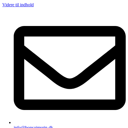
Videre til indhold
info@bonsaimurin.dk